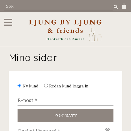
Meny
Mina sidor
Ny kund
Redan kund
logga in
FORTSÄTT
visibility