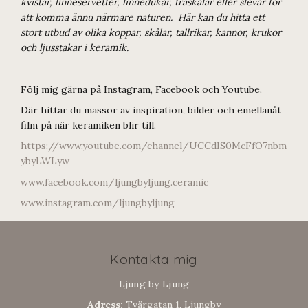
kvistar, linneservetter, linnedukar, träskålar eller slevar för
att komma ännu närmare naturen. Här kan du hitta ett
stort utbud av olika koppar, skålar, tallrikar, kannor, krukor
och ljusstakar i keramik.
Följ mig gärna på Instagram, Facebook och Youtube.
Där hittar du massor av inspiration, bilder och emellanåt
film på när keramiken blir till.
https://www.youtube.com/channel/UCCdIS0McFfO7nbm
ybyLWLyw
www.facebook.com/ljungbyljung.ceramic
www.instagram.com/ljungbyljung
Kontakta mig
Ljung by Ljung
Adress:
Tvärgatan 1, Ljungby