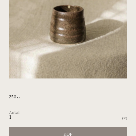
250
KR
Antal
st
KÖP