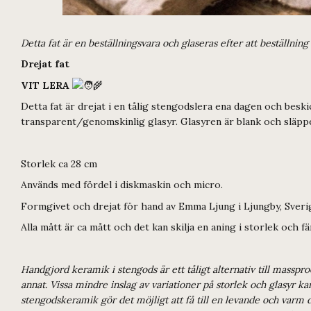
Detta fat är en beställningsvara och glaseras efter att beställnin
Drejat fat
VIT LERA
Detta fat är drejat i en tålig stengodslera ena dagen och beski
transparent/genomskinlig glasyr. Glasyren är blank och släppe
Storlek ca 28 cm
Används med fördel i diskmaskin och micro.
Formgivet och drejat för hand av Emma Ljung i Ljungby, Sveri
Alla mått är ca mått och det kan skilja en aning i storlek och 
Handgjord keramik i stengods är ett tåligt alternativ till masspr
annat. Vissa mindre inslag av variationer på storlek och glasyr 
stengodskeramik gör det möjligt att få till en levande och varm d