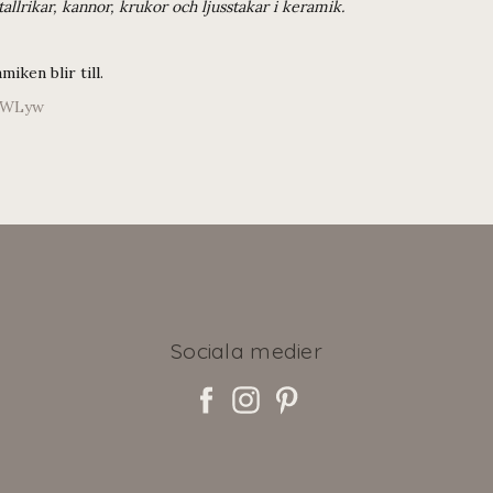
 tallrikar, kannor, krukor och ljusstakar i keramik.
iken blir till.
LWLyw
Sociala medier