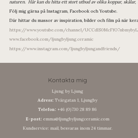
naturen. Här kan du hitta ett stort utbud av olika koppar, skålar,
Följ mig gärna på Instagram, Facebook och Youtube.
Där hittar du massor av inspiration, bilder och film på när keram
https://www.youtube.com/channel/UCCdIS0McFfO7nbmyby
www.facebook.com/ljungbyljung.ceramic
https://www.instagram.com/ljungbyljungandfriends/
Kontakta mig
Ljung by Ljung
Adress:
Tvärgatan 1, Ljungby
Telefon:
+46 (0)730 28 89 86
E-post:
emma@ljungbyljungceramic.com
Kundservice: mail, besvaras inom 24 timmar.