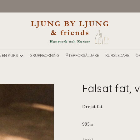
A EN KURS
GRUPPBOKNING
ÅTERFÖRSÄLJARE
KURSLEDARE
ÖP
Falsat fat, v
Drejat fat
995
KR
Antal