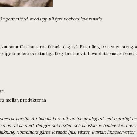
g är genomförd, med upp till fyra veckors leveranstid.
ckat samt fått kanterna falsade dag två. Fatet är gjort en en stengo
r igenom lerans naturliga färg, bruten vit. Levapluttarna är framtr
ge
färg mellan produkterna.
oducerat porslin. Att handla keramik online är idag ett helt naturligt
kan man räkna med, det gör dukningen och känslan av hantverket mer nä
ukning. Kombinera gärna levande ljus, växter, kvistar, linneservetter