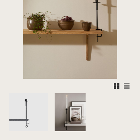
Rutnätsvy
Listvy