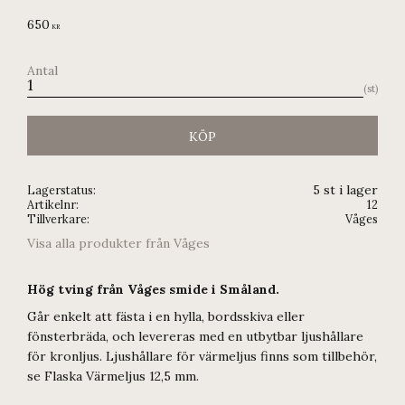
650
KR
Antal
st
KÖP
5 st i lager
Lagerstatus
Artikelnr
12
Tillverkare
Våges
Visa alla produkter från Våges
Hög tving från Våges smide i Småland.
Går enkelt att fästa i en hylla, bordsskiva eller
fönsterbräda, och levereras med en utbytbar ljushållare
för kronljus. Ljushållare för värmeljus finns som tillbehör,
se Flaska Värmeljus 12,5 mm.