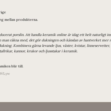
rige
färg mellan produkterna.
oducerat porslin. Att handla keramik online är idag ett helt naturligt
kan man räkna med, det gör dukningen och känslan av hantverket mer nä
ukning. Kombinera gärna levande ljus, växter, kvistar, linneservetter
 tallrikar, kannor, krukor och ljusstakar i keramik.
iken blir till.
LWLyw