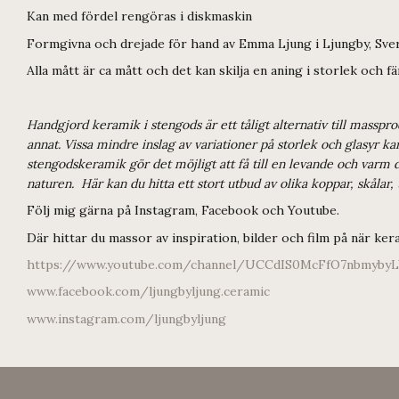
Kan med fördel rengöras i diskmaskin
Formgivna och drejade för hand av Emma Ljung i Ljungby, Sve
Alla mått är ca mått och det kan skilja en aning i storlek och 
Handgjord keramik i stengods är ett tåligt alternativ till masspr
annat. Vissa mindre inslag av variationer på storlek och glasyr 
stengodskeramik gör det möjligt att få till en levande och varm d
naturen. Här kan du hitta ett stort utbud av olika koppar, skålar,
Följ mig gärna på Instagram, Facebook och Youtube.
Där hittar du massor av inspiration, bilder och film på när keram
https://www.youtube.com/channel/UCCdIS0McFfO7nbmyby
www.facebook.com/ljungbyljung.ceramic
www.instagram.com/ljungbyljung