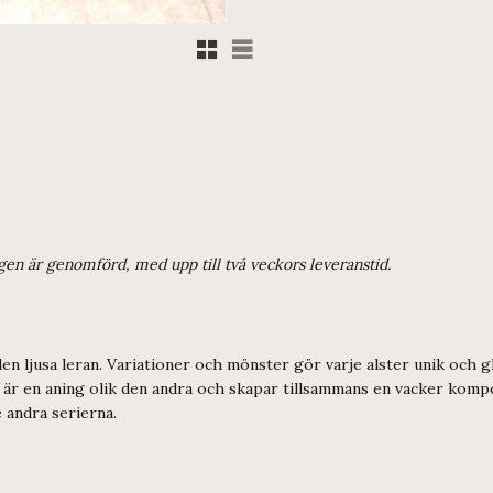
Rutnätsvy
Listvy
ngen är genomförd, med upp till två veckors leveranstid.
 ljusa leran. Variationer och mönster gör varje alster unik och gl
t är en aning olik den andra och skapar tillsammans en vacker kom
 av de andra serierna.