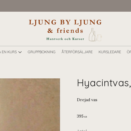
A EN KURS
GRUPPBOKNING
ÅTERFÖRSÄLJARE
KURSLEDARE
ÖP
Hyacintvas
Drejad vas
395
KR
Antal