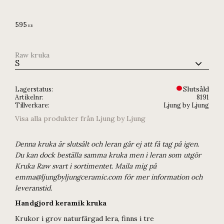
595
KR
Raw kruka
Slutsåld
Lagerstatus
Artikelnr
8191
Tillverkare
Ljung by Ljung
Visa alla produkter från Ljung by Ljung
Denna kruka är slutsålt och leran går ej att få tag på igen.
Du kan dock beställa samma kruka men i leran som utgör
Kruka Raw svart i sortimentet. Maila mig på
emma@ljungbyljungceramic.com för mer information och
leveranstid.
Handgjord keramik kruka
Krukor i grov naturfärgad lera, finns i tre