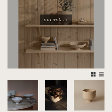
SLUTSÅLD
Rutnätsvy
Listvy