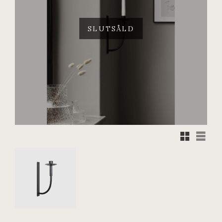
SLUTSÅLD
Rutnätsvy
Listvy