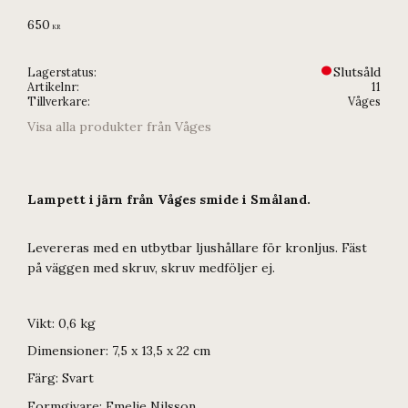
650
KR
Slutsåld
Lagerstatus
Artikelnr
11
Tillverkare
Våges
Visa alla produkter från Våges
Lampett i järn från Våges smide i Småland.
Levereras med en utbytbar ljushållare för kronljus. Fäst
på väggen med skruv, skruv medföljer ej.
Vikt: 0,6 kg
Dimensioner: 7,5 x 13,5 x 22 cm
Färg: Svart
Formgivare: Emelie Nilsson