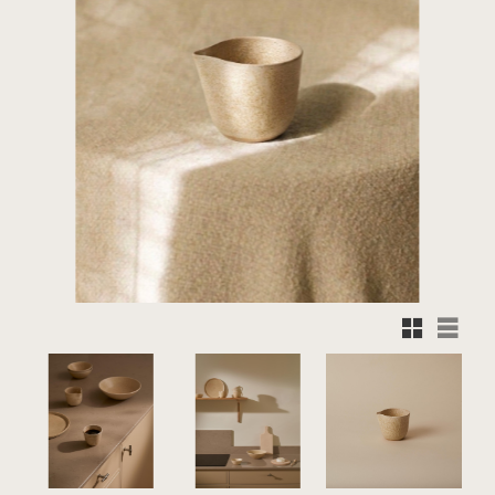
Rutnätsvy
Listvy