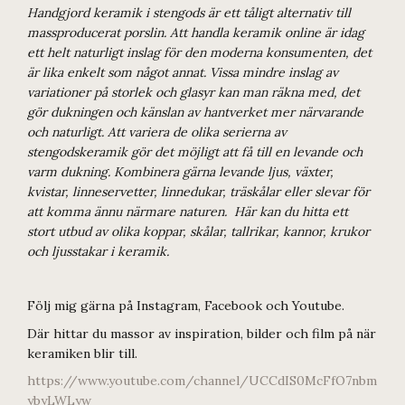
Handgjord keramik i stengods är ett tåligt alternativ till
massproducerat porslin. Att handla keramik online är idag
ett helt naturligt inslag för den moderna konsumenten, det
är lika enkelt som något annat. Vissa mindre inslag av
variationer på storlek och glasyr kan man räkna med, det
gör dukningen och känslan av hantverket mer närvarande
och naturligt. Att variera de olika serierna av
stengodskeramik gör det möjligt att få till en levande och
varm dukning. Kombinera gärna levande ljus, växter,
kvistar, linneservetter, linnedukar, träskålar eller slevar för
att komma ännu närmare naturen. Här kan du hitta ett
stort utbud av olika koppar, skålar, tallrikar, kannor, krukor
och ljusstakar i keramik.
Följ mig gärna på Instagram, Facebook och Youtube.
Där hittar du massor av inspiration, bilder och film på när
keramiken blir till.
https://www.youtube.com/channel/UCCdIS0McFfO7nbm
ybyLWLyw