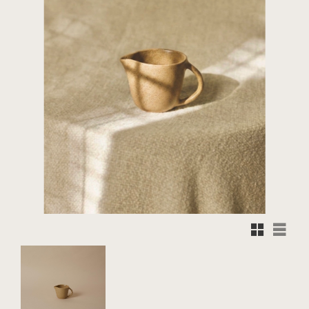
Rutnätsvy
Listvy