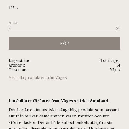
125
KR
Antal
st
KÖP
6 st i lager
Lagerstatus
Artikelnr
14
Tillverkare
Våges
Visa alla produkter från Våges
Ljushållare för burk från Våges smide i Småland.
Det här är en fantastiskt mångsidig produkt som passar i
allt från burkar, damejeanner, vaser, karaffer och lite
större flaskor. Det är både kul och enkelt att göra sin
personliga ljusstake genom att dekorera i burkarna på