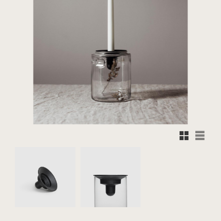
Rutnätsvy
Listvy