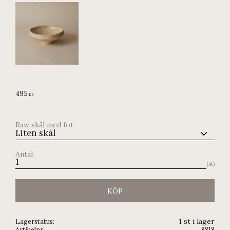
495
KR
Raw skål med fot
Antal
st
KÖP
1 st i lager
Lagerstatus
Artikelnr
8818