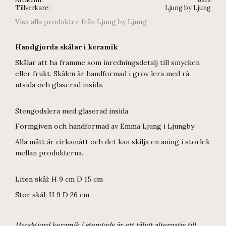
Tillverkare
Ljung by Ljung
Visa alla produkter från Ljung by Ljung
Handgjorda skålar i keramik
Skålar att ha framme som inredningsdetalj till smycken
eller frukt. Skålen är handformad i grov lera med rå
utsida och glaserad insida.
Stengodslera med glaserad insida
Formgiven och handformad av Emma Ljung i Ljungby
Alla mått är cirkamått och det kan skilja en aning i storlek
mellan produkterna.
Liten skål: H 9 cm D 15 cm
Stor skål: H 9 D 26 cm
Handgjord keramik i stengods är ett tåligt alternativ till