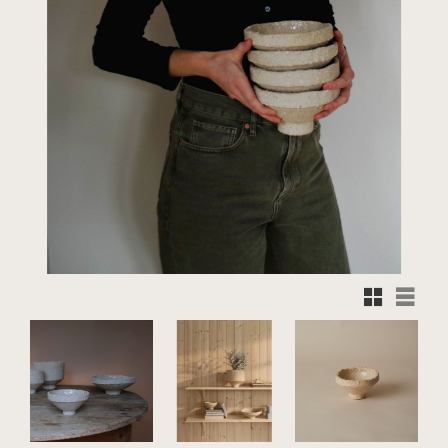
Rutnätsvy
Listvy