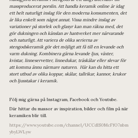
massproducerat porslin. Att handla keramik online är idag
ett helt naturligt inslag för den moderna konsumenten, det
är lika enkelt som något annat. Vissa mindre inslag av
variationer på storlek och glasyr kan man räkna med, det
gör dukningen och känslan av hantverket mer närvarande
och naturligt. Att variera de olika serierna av
stengodskeramik gör det möjligt att få till en levande och
varm dukning. Kombinera gärna levande ljus, växter,
kvistar, linneservetter, linnedukar, träskålar eller slevar för
att komma ännu närmare naturen. Här kan du hitta ett
stort utbud av olika koppar, skålar, tallrikar, kannor, krukor
och ljusstakar i keramik.
Följ mig gärna på Instagram, Facebook och Youtube.
Där hittar du massor av inspiration, bilder och film på när
keramiken blir till.
https://www.youtube.com/channel/UCCdIS0McFfO7nbm
ybyLWLyw