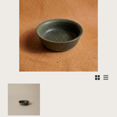
Rutnätsvy
Listvy