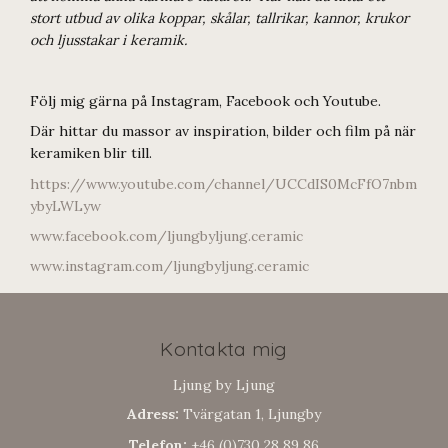
stort utbud av olika koppar, skålar, tallrikar, kannor, krukor
och ljusstakar i keramik.
Följ mig gärna på Instagram, Facebook och Youtube.
Där hittar du massor av inspiration, bilder och film på när
keramiken blir till.
https://www.youtube.com/channel/UCCdIS0McFfO7nbm
ybyLWLyw
www.facebook.com/ljungbyljung.ceramic
www.instagram.com/ljungbyljung.ceramic
Kontakta mig
Ljung by Ljung
Adress:
Tvärgatan 1, Ljungby
Telefon:
+46 (0)730 28 89 86