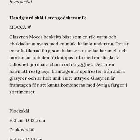
leveranstid.
Handgjord skål i stengodskeramik
MOCCA 🍂
Glasyren Mocca beskrivs bäst som en rik, varm och
chokladbrun nyans med en mjuk, krämig underton. Det är
en sofistikerad färg som balanserar mellan karamell och
mörkbrun, och den förknippas ofta med en känsla av
tidlöshet, jordnära charm och trygghet. Det är en
halvmatt restglasyr framtagen av spillrester från andra
glasyrer och är helt unik i sitt uttryck. Glasyren är
framtagen för att kunna kombineras med övriga färger i
sortimentet.
Plockskål
H 3 cm, D 12,5 cm
Frukostskål
H 4 cm, D 16 cm