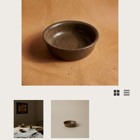
Rutnätsvy
Listvy