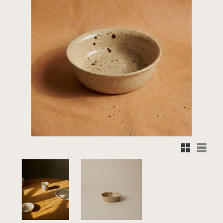
Rutnätsvy
Listvy