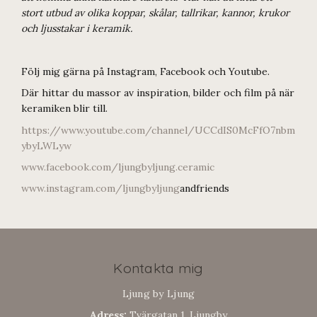
stort utbud av olika koppar, skålar, tallrikar, kannor, krukor
och ljusstakar i keramik.
Följ mig gärna på Instagram, Facebook och Youtube.
Där hittar du massor av inspiration, bilder och film på när
keramiken blir till.
https://www.youtube.com/channel/UCCdIS0McFfO7nbm
ybyLWLyw
www.facebook.com/ljungbyljung.ceramic
www.instagram.com/ljungbyljung
andfriends
Kontakta mig
Ljung by Ljung
Adress:
Tvärgatan 1, Ljungby