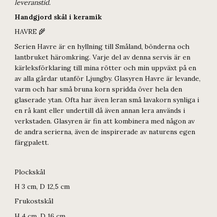
leveranstid.
Handgjord skål i keramik
HAVRE 🌾
Serien Havre är en hyllning till Småland, bönderna och
lantbruket häromkring. Varje del av denna servis är en
kärleksförklaring till mina rötter och min uppväxt på en
av alla gårdar utanför Ljungby. Glasyren Havre är levande,
varm och har små bruna korn spridda över hela den
glaserade ytan. Ofta har även leran små lavakorn synliga i
en rå kant eller undertill då även annan lera används i
verkstaden. Glasyren är fin att kombinera med någon av
de andra serierna, även de inspirerade av naturens egen
färgpalett.
Plockskål
H 3 cm, D 12,5 cm
Frukostskål
H 4 cm, D 16 cm