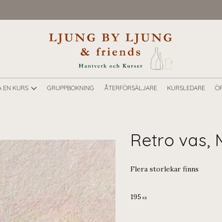
A EN KURS
GRUPPBOKNING
ÅTERFÖRSÄLJARE
KURSLEDARE
ÖP
Retro vas,
Flera storlekar finns
195
KR