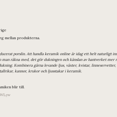
rige
färg mellan produkterna.
oducerat porslin. Att handla keramik online är idag ett helt naturligt
kan man räkna med, det gör dukningen och känslan av hantverket mer nä
ukning. Kombinera gärna levande ljus, växter, kvistar, linneservetter
 tallrikar, kannor, krukor och ljusstakar i keramik.
iken blir till.
LWLyw