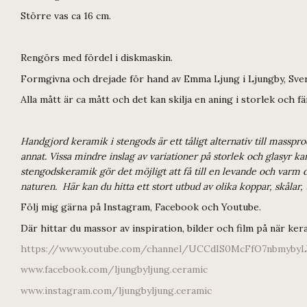
Större vas ca 16 cm.
Rengörs med fördel i diskmaskin.
Formgivna och drejade för hand av Emma Ljung i Ljungby, Sve
Alla mått är ca mått och det kan skilja en aning i storlek och 
Handgjord keramik i stengods är ett tåligt alternativ till masspr
annat. Vissa mindre inslag av variationer på storlek och glasyr 
stengodskeramik gör det möjligt att få till en levande och varm d
naturen. Här kan du hitta ett stort utbud av olika koppar, skålar,
Följ mig gärna på Instagram, Facebook och Youtube.
Där hittar du massor av inspiration, bilder och film på när keram
https://www.youtube.com/channel/UCCdIS0McFfO7nbmyby
www.facebook.com/ljungbyljung.ceramic
www.instagram.com/ljungbyljung.ceramic