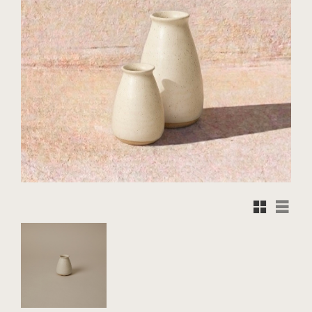
Rutnätsvy
Listvy