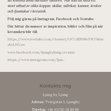
att komma ännu närmare naturen. Här kan du hitta ett
stort utbud av olika koppar, skålar, tallrikar, kannor, krukor
och ljusstakar i keramik.
Följ mig gärna på Instagram, Facebook och Youtube.
Där hittar du massor av inspiration, bilder och film på när
keramiken blir till.
https://www.youtube.com/channel/UCCdIS0McFfO7nbm
ybyLWLyw
www.facebook.com/ljungbyljung.ceramic
https://www.instagram.com/ljun...
Kontakta mig
Ljung by Ljung
Adress:
Tvärgatan 1, Ljungby
Telefon:
+46 (0)730 28 89 86