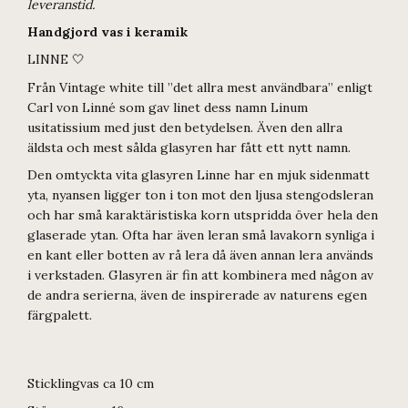
leveranstid.
Handgjord vas i keramik
LINNE 🤍
Från Vintage white till ”det allra mest användbara” enligt
Carl von Linné som gav linet dess namn Linum
usitatissium med just den betydelsen. Även den allra
äldsta och mest sålda glasyren har fått ett nytt namn.
Den omtyckta vita glasyren Linne har en mjuk sidenmatt
yta, nyansen ligger ton i ton mot den ljusa stengodsleran
och har små karaktäristiska korn utspridda över hela den
glaserade ytan. Ofta har även leran små lavakorn synliga i
en kant eller botten av rå lera då även annan lera används
i verkstaden. Glasyren är fin att kombinera med någon av
de andra serierna, även de inspirerade av naturens egen
färgpalett.
Sticklingvas ca 10 cm