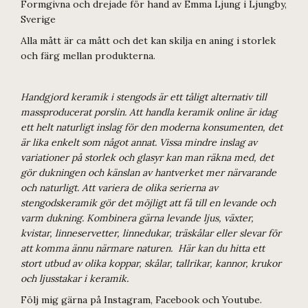
Formgivna och drejade för hand av Emma Ljung i Ljungby,
Sverige
Alla mått är ca mått och det kan skilja en aning i storlek
och färg mellan produkterna.
Handgjord keramik i stengods är ett tåligt alternativ till
massproducerat porslin. Att handla keramik online är idag
ett helt naturligt inslag för den moderna konsumenten, det
är lika enkelt som något annat. Vissa mindre inslag av
variationer på storlek och glasyr kan man räkna med, det
gör dukningen och känslan av hantverket mer närvarande
och naturligt. Att variera de olika serierna av
stengodskeramik gör det möjligt att få till en levande och
varm dukning. Kombinera gärna levande ljus, växter,
kvistar, linneservetter, linnedukar, träskålar eller slevar för
att komma ännu närmare naturen. Här kan du hitta ett
stort utbud av olika koppar, skålar, tallrikar, kannor, krukor
och ljusstakar i keramik.
Följ mig gärna på Instagram, Facebook och Youtube.