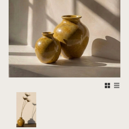
Rutnätsvy
Listvy