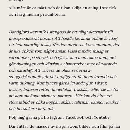
Alla mått är ca mått och det kan skilja en aning i storlek
och färg mellan produkterna.
Handgjord keramik i stengods är ett tåligt alternativ till
massproducerat porslin. Att handla keramik online är idag
ett helt naturligt inslag för den moderna konsumenten, det
är lika enkelt som något annat. Vissa mindre inslag av
variationer på storlek och glasyr kan man räkna med, det
gör dukningen och känslan av hantverket mer närvarande
och naturligt. Att variera de olika serierna av
stengodskeramik gör det möjligt att få till en levande och
varm dukning. Kombinera gärna levande ljus, växter,
kvistar, linneservetter, linnedukar, träskålar eller slevar för
att komma ännu närmare naturen. Här kan du hitta ett
stort utbud av olika koppar, skålar, tallrikar, kannor, krukor
och ljusstakar i keramik.
Följ mig gärna på Instagram, Facebook och Youtube.
Där hittar du massor av inspiration, bilder och film på när