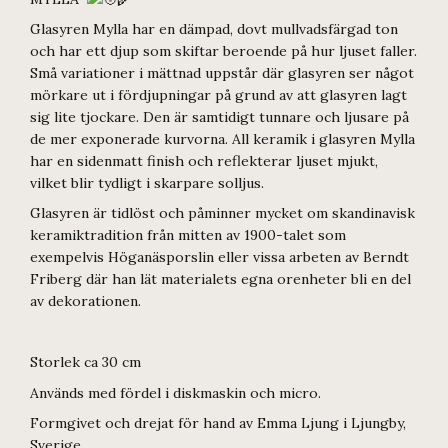
Glasyren Mylla har en dämpad, dovt mullvadsfärgad ton
och har ett djup som skiftar beroende på hur ljuset faller.
Små variationer i mättnad uppstår där glasyren ser något
mörkare ut i fördjupningar på grund av att glasyren lagt
sig lite tjockare. Den är samtidigt tunnare och ljusare på
de mer exponerade kurvorna. All keramik i glasyren Mylla
har en sidenmatt finish och reflekterar ljuset mjukt,
vilket blir tydligt i skarpare solljus.
Glasyren är tidlöst och påminner mycket om skandinavisk
keramiktradition från mitten av 1900-talet som
exempelvis Höganäsporslin eller vissa arbeten av Berndt
Friberg där han lät materialets egna orenheter bli en del
av dekorationen.
Storlek ca 30 cm
Används med fördel i diskmaskin och micro.
Formgivet och drejat för hand av Emma Ljung i Ljungby,
Sverige