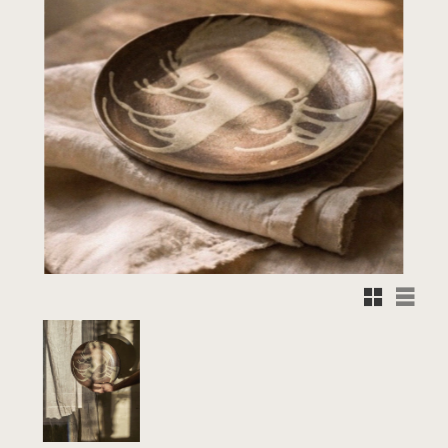
Rutnätsvy
Listvy