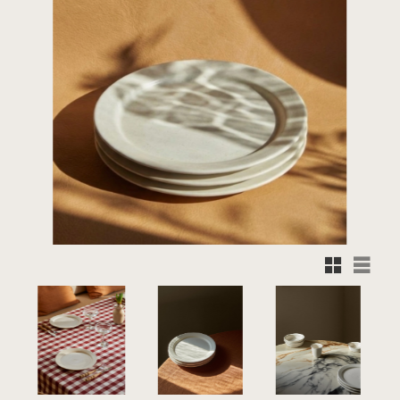
Rutnätsvy
Listvy