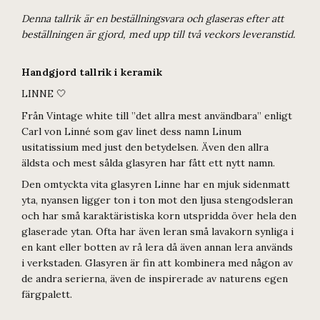
Denna tallrik är en beställningsvara och glaseras efter att
beställningen är gjord, med upp till två veckors leveranstid.
Handgjord tallrik i keramik
LINNE 🤍
Från Vintage white till ”det allra mest användbara” enligt
Carl von Linné som gav linet dess namn Linum
usitatissium med just den betydelsen. Även den allra
äldsta och mest sålda glasyren har fått ett nytt namn.
Den omtyckta vita glasyren Linne har en mjuk sidenmatt
yta, nyansen ligger ton i ton mot den ljusa stengodsleran
och har små karaktäristiska korn utspridda över hela den
glaserade ytan. Ofta har även leran små lavakorn synliga i
en kant eller botten av rå lera då även annan lera används
i verkstaden. Glasyren är fin att kombinera med någon av
de andra serierna, även de inspirerade av naturens egen
färgpalett.