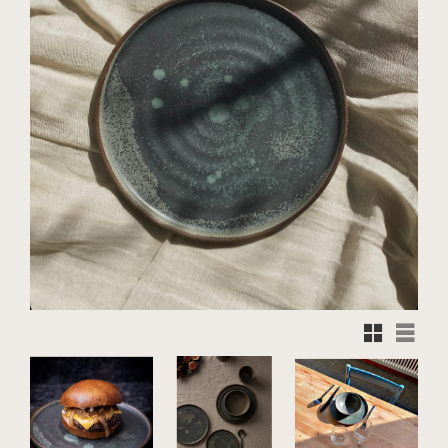
Rutnätsvy
Listvy