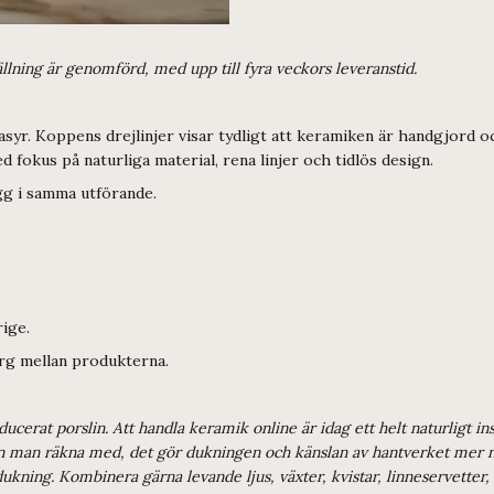
ällning är genomförd, med upp till fyra veckors leveranstid.
syr. Koppens drejlinjer visar tydligt att keramiken är handgjord o
d fokus på naturliga material, rena linjer och tidlös design.
g i samma utförande.
ige.
färg mellan produkterna.
oducerat porslin. Att handla keramik online är idag ett helt naturligt
kan man räkna med, det gör dukningen och känslan av hantverket mer nä
ukning. Kombinera gärna levande ljus, växter, kvistar, linneservetter