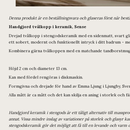
Denna produkt är en beställningsvara och glaseras först när best
Handgjord tvålkopp i keramik, Sense
Drejad tvålkopp i stengodskeramik med en sidenmatt, svart gla
ett sobert, modernt och funktionellt intryck i ditt badrum - me
Kombinera gärna tvålkoppen med en matchande tandborstmug
Höjd 2 cm och diameter 13 cm.
Kan med fördel rengöras i diskmaskin.
Formgivna och drejade för hand av Emma Ljung i Ljungby, Sver
Alla mått är ca mått och det kan skilja en aning i storlek och 
Handgjord keramik i stengods är ett tåligt alternativ till masspr
annat. Vissa mindre inslag av variationer på storlek och glasyr 
stengodskeramik gör det möjligt att få till en levande och varm d