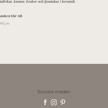
 tallrikar, kannor, krukor och ljusstakar i keramik.
iken blir till.
LWLyw
Sociala medier