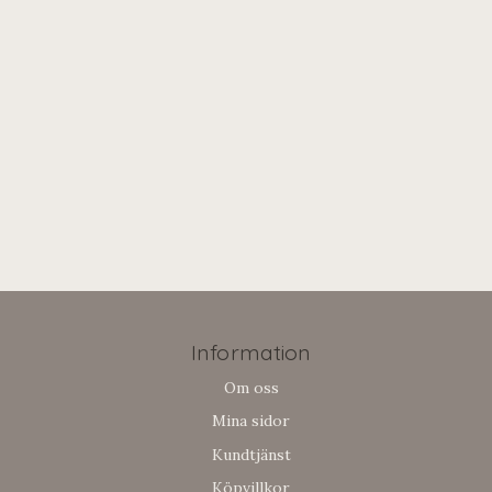
Information
Om oss
Mina sidor
Kundtjänst
Köpvillkor