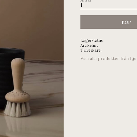
KÖP
Lagerstatus
Artikelnr
Tillverkare
Visa alla produkter från Lj