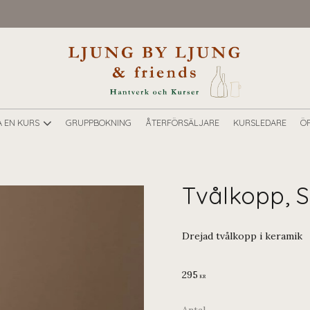
A EN KURS
GRUPPBOKNING
ÅTERFÖRSÄLJARE
KURSLEDARE
ÖP
Tvålkopp, 
Drejad tvålkopp i keramik
295
KR
Antal