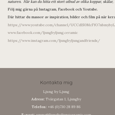
naturen. Här kan du hitta ett stort utbud av olika koppar, skålar,
Följ mig gärna på Instagram, Facebook och Youtube.
Där hittar du massor av inspiration, bilder och film på när keram
https://www.youtube.com/channel/UCCdIS0McFfO7nbmyby
www.facebook.com/ljungbyljung.ceramic
https://www.instagram.com/ljungbyljungandfriends/
Kontakta mig
Ljung by Ljung
Adress:
Tvärgatan 1, Ljungby
Telefon:
+46 (0)730 28 89 86
E-post:
emma@ljungbyljungceramic.com