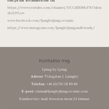
film på när keramiken blir till.
https://www.youtube.com/channel/UCCdIS0McFfO7nbm
ybyLWLyw
www.facebook.com/ljungbyljung.ceramic
https://www.instagram.com/ljungbyljungandfriends/
Kontakta mig
Ljung by Ljung
Adress:
Tvärgatan 1, Ljungby
Telefon:
+46 (0)730 28 89 86
E-post:
emma@ljungbyljungceramic.com
Kundservice: mail, besvaras inom 24 timmar.