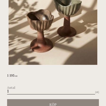
1 195
KR
Antal
st
KÖP