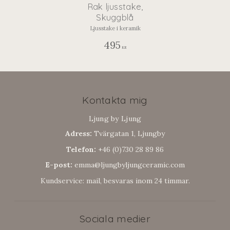
Rak ljusstake,
Skuggblå
Ljusstake i keramik
495
KR
Kontakta mig
Ljung by Ljung
Adress:
Tvärgatan 1, Ljungby
Telefon:
+46 (0)730 28 89 86
E-post:
emma@ljungbyljungceramic.com
Kundservice: mail, besvaras inom 24 timmar.
Sociala medier