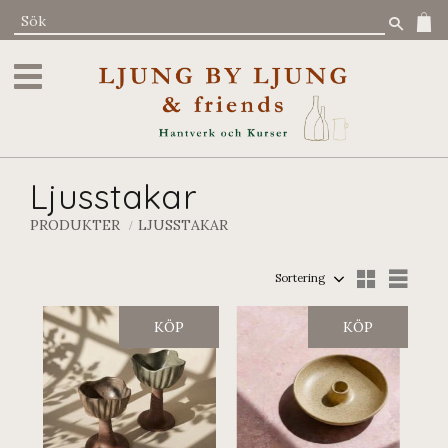
Meny
Ljusstakar
PRODUKTER
LJUSSTAKAR
Välj sortering
Välj 
KÖP
KÖP