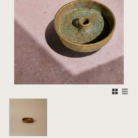
Rutnätsvy
Listvy