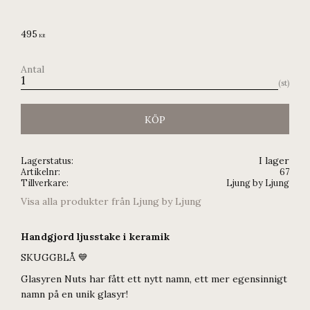
495
KR
Antal
st
KÖP
I lager
Lagerstatus
Artikelnr
67
Tillverkare
Ljung by Ljung
Visa alla produkter från Ljung by Ljung
Handgjord ljusstake i keramik
SKUGGBLÅ 💙
Glasyren Nuts har fått ett nytt namn, ett mer egensinnigt
namn på en unik glasyr!